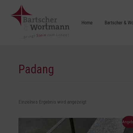
Zum
Inhalt
springen
Home
Bartscher & W
Padang
Einzelnes Ergebnis wird angezeigt
Ursprünglicher
Aktueller
Angeb
Preis
Preis
war:
ist: