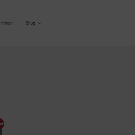
ortmann
Shop
ot!