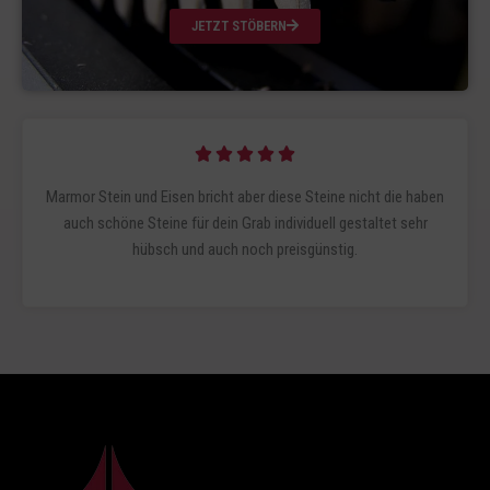
o
JETZT STÖBERN
n
5
B





e
Marmor Stein und Eisen bricht aber diese Steine nicht die haben
w
auch schöne Steine für dein Grab individuell gestaltet sehr
e
hübsch und auch noch preisgünstig.
r
t
e
t
m
i
t
5
v