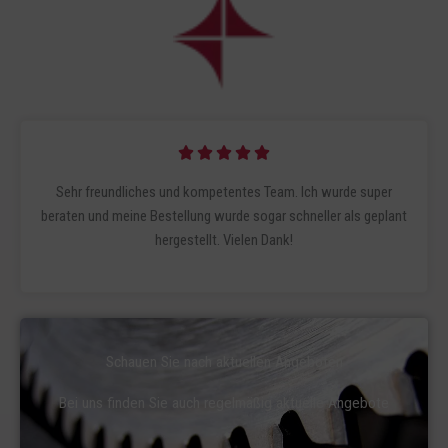
B





e
Sehr freundliches und kompetentes Team. Ich wurde super
w
beraten und meine Bestellung wurde sogar schneller als geplant
e
hergestellt. Vielen Dank!
r
t
e
t
m
Schauen Sie nach aktuellen Angeboten
i
t
Bei uns finden Sie auch regelmäßig aktuelle Angebote
5
v