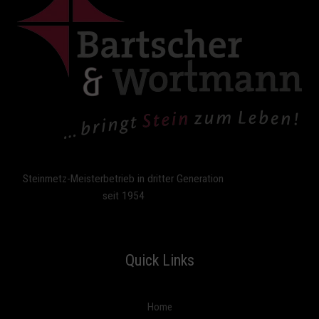
o
n
5
Steinmetz-Meisterbetrieb in dritter Generation
seit 1954
Quick Links
Home