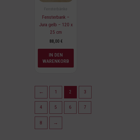
Fensterbänke
Fensterbank –
Jura gelb – 120 x
25 cm
88,00
€
IN DEN
WARENKORB
←
1
2
3
4
5
6
7
8
→