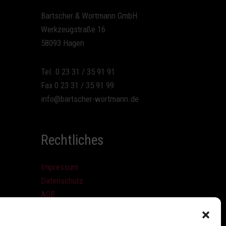
Bartscher & Wortmann GmbH
Werkzeugstraße 16
58093 Hagen
Tel. 0 23 31 / 35 91 91
Fax 0 23 31 / 35 91 99
info@bartscher-wortmann.de
Rechtliches
Impressum
Datenschutz
AGB