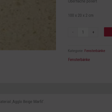
20
Oberfläche poliert
cm
Menge
100 x 20 x 2 cm
-
+
Kategorie:
Fensterbänke
Fensterbänke
terial ‚Agglo Beige Marfil‘.