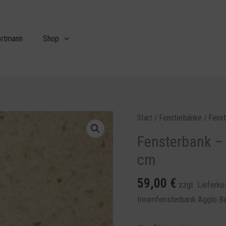
ortmann
Shop
Fensterbank
Start
/
Fensterbänke
/ Fenst
-
Fensterbank – 
Agglo
cm
Beige
Marfil
59,00
€
zzgl. Lieferk
-
100
Innenfensterbank Agglo Be
x