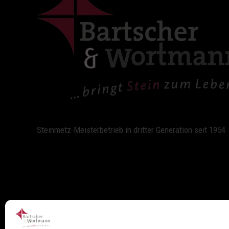
Steinmetz-Meisterbetrieb in dritter Generation seit 1954