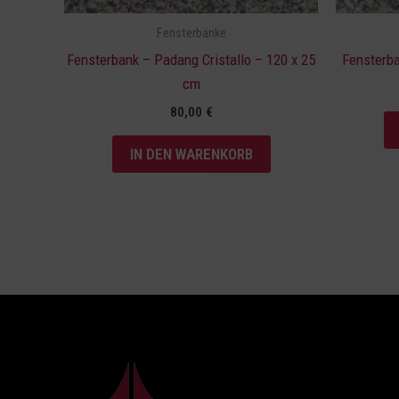
Fensterbänke
Fensterbank – Padang Cristallo – 120 x 25
Fensterba
cm
80,00
€
IN DEN WARENKORB