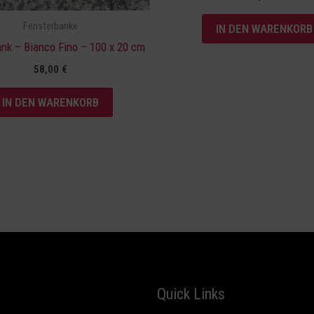
Fensterbänke
IN DEN WARENKORB
nk – Bianco Fino – 100 x 20 cm
58,00
€
IN DEN WARENKORB
Quick Links