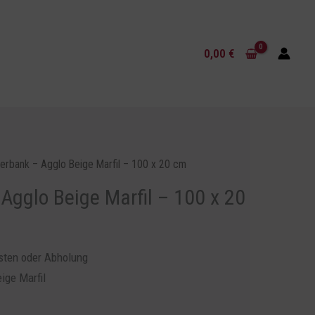
Beige
Marfil
0,00
€
-
100
x
20
cm
Menge
erbank – Agglo Beige Marfil – 100 x 20 cm
Agglo Beige Marfil – 100 x 20
osten oder Abholung
ige Marfil